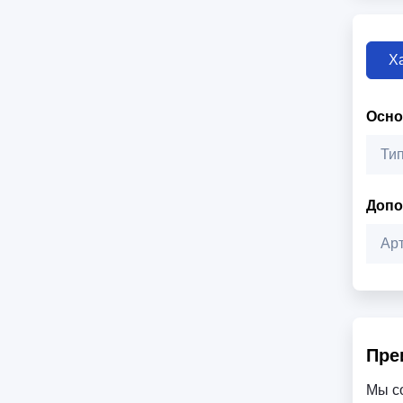
Х
Осн
Ти
Допо
Ар
Пре
Мы с