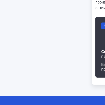
произ
опти
С
п
В
п