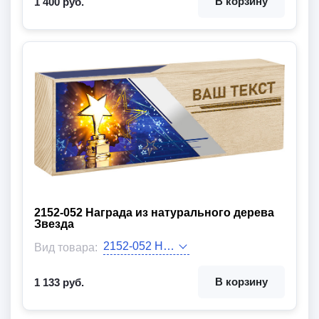
В корзину
1 400 руб.
2152-052 Награда из натурального дерева
Звезда
Высота:
Размер:
Цвет цоколя:
Цвет декора:
Вид товара:
В корзину
1 133 руб.