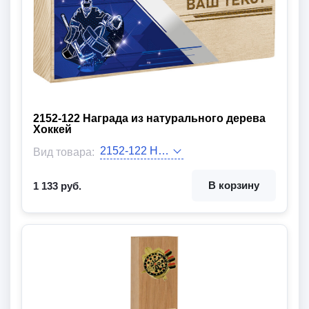
2152-122 Награда из натурального дерева
Хоккей
Высота:
Размер:
Цвет цоколя:
Цвет декора:
Вид товара:
В корзину
1 133 руб.