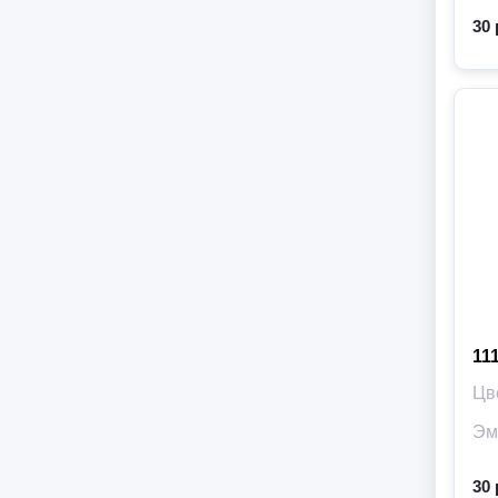
30 
11
Цв
Эм
Ви
30 