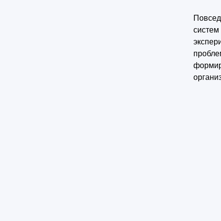
Повсед
систем
экспер
пробле
формир
органи