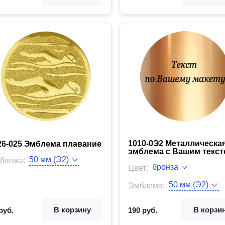
1010-0Э2 Металлическа
26-025 Эмблема плавание
эмблема c Вашим текс
ет:
блема:
Цвет:
д товара:
Эмблема:
Вид товара:
В корзину
В корзи
руб.
190 руб.