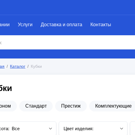
ании
Услуги
Доставка и оплата
Контакты
ая
Каталог
Кубки
бки
оном
Стандарт
Престиж
Комплектующие
ота:
Все
Цвет изделия: