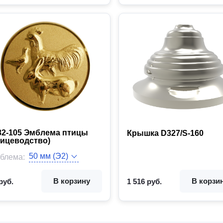
82-105 Эмблема птицы
Крышка D327/S-160
тицеводство)
Цвет:
ет:
блема:
д товара:
В корзину
В корзи
руб.
1 516 руб.