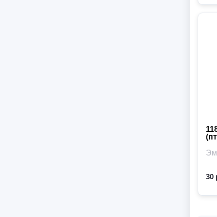
11
(п
Цв
Эм
Ви
30 