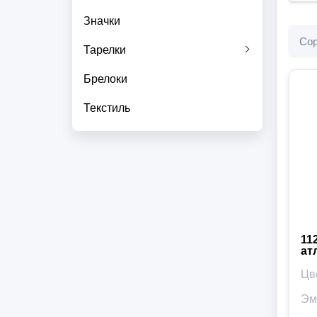
Значки
Сор
Тарелки
Брелоки
Текстиль
11
ат
Цв
Эм
Ви