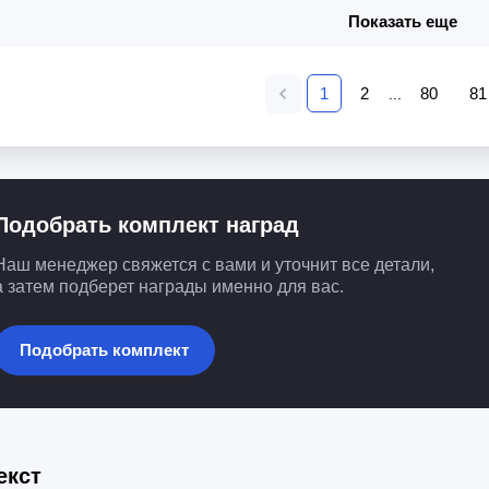
Показать еще
1
2
80
81
...
Подобрать комплект наград
Наш менеджер свяжется с вами и уточнит все детали,
а затем подберет награды именно для вас.
Подобрать комплект
екст