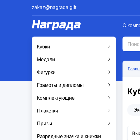
zakaz@nagrada.gift
О комп
Кубки
Медали
Главн
Фигурки
Грамоты и дипломы
Ку
Комплектующие
Эк
Плакетки
Призы
Выс
Разрядные значки и книжки