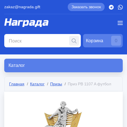
zakaz@nagrada.gift
Заказать звонок
Корзина
0
Каталог
Главная
Каталог
Призы
Приз PB 1107 A футбол