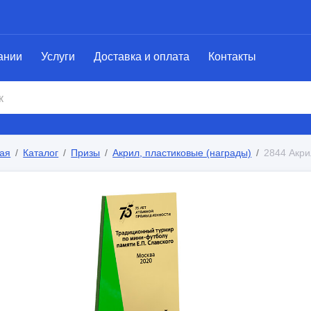
ании
Услуги
Доставка и оплата
Контакты
ая
Каталог
Призы
Акрил, пластиковые (награды)
2844 Акри