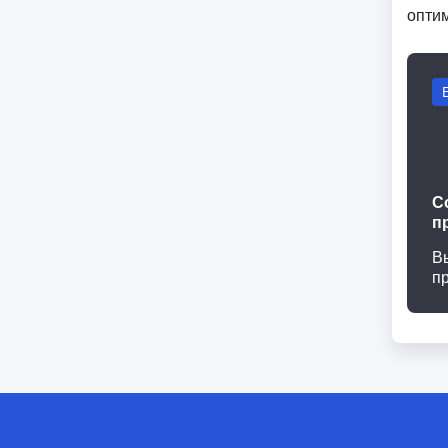
опти
С
п
В
п