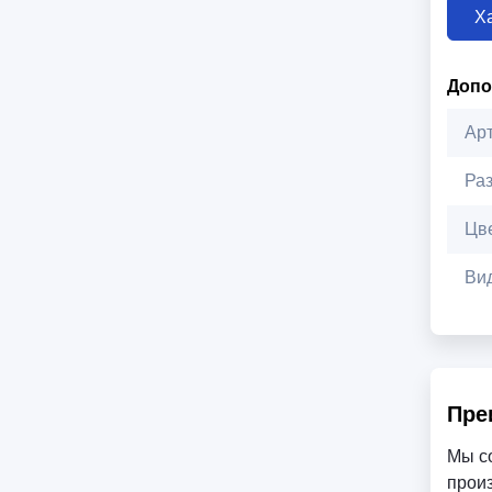
Х
Допо
Ар
Ра
Цв
Ви
Пре
Мы с
произ