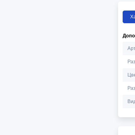
Х
Допо
Ар
Ра
Цв
Ра
Ви