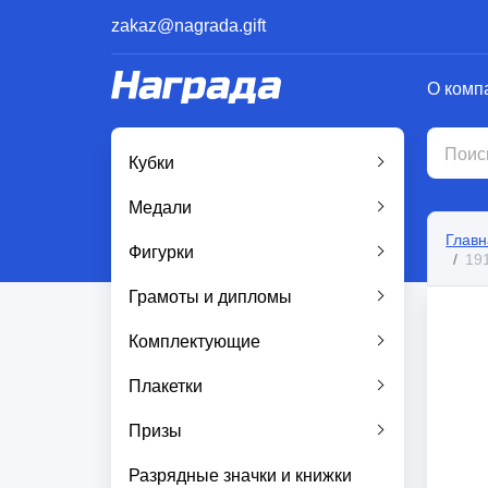
zakaz@nagrada.gift
О комп
Кубки
Медали
Главн
Фигурки
19
Грамоты и дипломы
Комплектующие
Плакетки
Призы
Разрядные значки и книжки