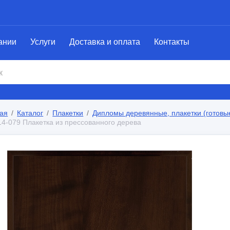
ании
Услуги
Доставка и оплата
Контакты
ая
Каталог
Плакетки
Дипломы деревянные, плакетки (готовы
14-079 Плакетка из прессованного дерева