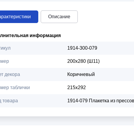
арактеристики
Описание
лнительная информация
тикул
1914-300-079
змер
200х280 (Ш11)
ет декора
Коричневый
змер таблички
215х292
д товара
1914-079 Плакетка из прессо