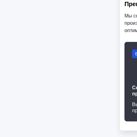
Пре
Мы с
произ
опти
С
п
В
п