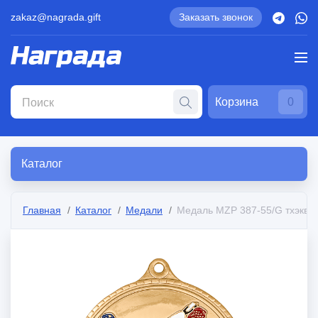
zakaz@nagrada.gift
Заказать звонок
Корзина
0
Каталог
Главная
Каталог
Медали
Медаль MZP 387-55/G тхэкво