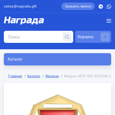
zakaz@nagrada.gift
Заказать звонок
Корзина
0
Каталог
Главная
Каталог
Медали
Медаль MZP 305-60/GGN лат