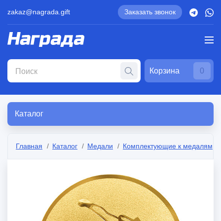
zakaz@nagrada.gift
Заказать звонок
Корзина
0
Каталог
Главная
Каталог
Медали
Комплектующие к медалям