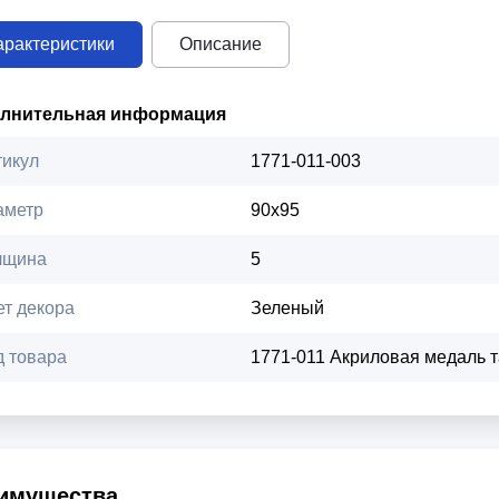
арактеристики
Описание
лнительная информация
тикул
1771-011-003
аметр
90х95
лщина
5
ет декора
Зеленый
д товара
1771-011 Акриловая медаль та
имущества