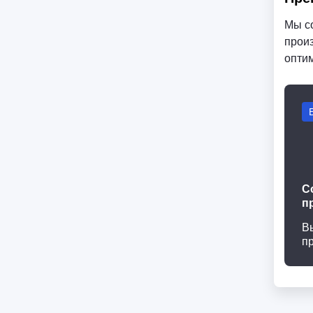
Мы с
произ
опти
С
п
В
п