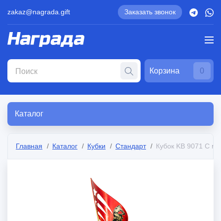
zakaz@nagrada.gift
Заказать звонок
Корзина
0
Каталог
Главная
Каталог
Кубки
Стандарт
Кубок KB 9071 C мо