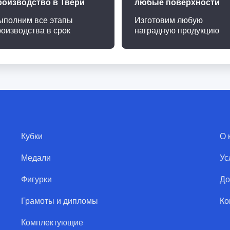
роизводство в Твери
любые поверхности
ыполним все этапы
Изготовим любую
роизводства в срок
наградную продукцию
Кубки
О 
Медали
Ус
Фигурки
До
Грамоты и дипломы
Ко
Комплектующие