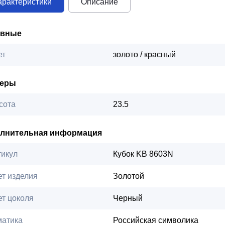
арактеристики
Описание
овные
ет
золото / красный
меры
сота
23.5
лнительная информация
тикул
Кубок KB 8603N
ет изделия
Золотой
ет цоколя
Черный
матика
Российская символика