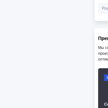
Ра
Пре
Мы с
произ
опти
С