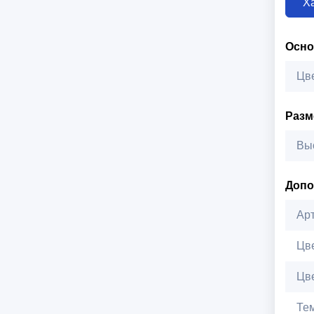
Х
Осн
Цв
Раз
Вы
Допо
Ар
Цв
Цв
Те