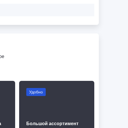
ое
Удобно
а
Большой ассортимент