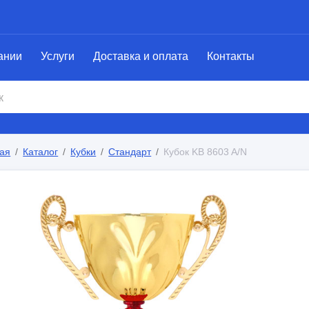
ании
Услуги
Доставка и оплата
Контакты
ая
Каталог
Кубки
Стандарт
Кубок KB 8603 A/N