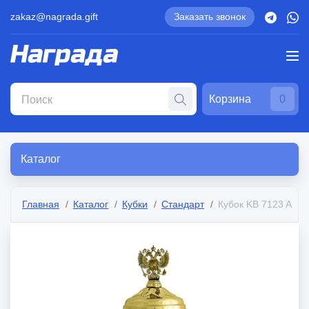
zakaz@nagrada.gift
Заказать звонок
Корзина
0
Каталог
Главная
Каталог
Кубки
Стандарт
Кубок KB 7123 A