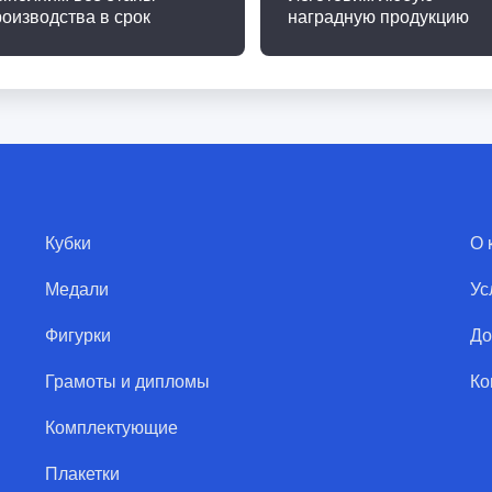
роизводства в срок
наградную продукцию
Кубки
О 
Медали
Ус
Фигурки
До
Грамоты и дипломы
Ко
Комплектующие
Плакетки