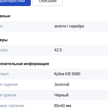
арактеристики
Описание
овные
ет
золото / серебро
меры
сота
42.5
лнительная информация
тикул
Кубок KB 5080
ет изделия
Золотой
ет цоколя
Черный
змер таблички
80х40 мм