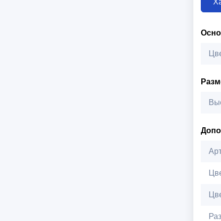
Х
Осн
Цв
Раз
Вы
Допо
Ар
Цв
Цв
Ра