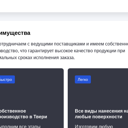
имущества
отрудничаем с ведущими поставщиками и имеем собственн
водство, что гарантирует высокое качество продукции при
мальных сроках исполнения заказа.
Быстро
Легко
обственное
Все виды нанесения н
роизводство в Твери
любые поверхности
ыполним все этапы
Изготовим любую