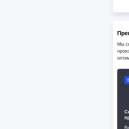
Пре
Мы с
произ
опти
С
п
В