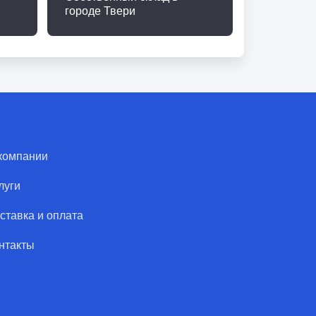
городе Твери
компании
луги
ставка и оплата
нтакты