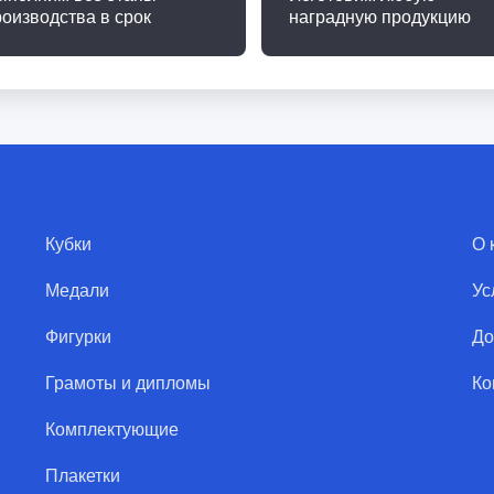
роизводства в срок
наградную продукцию
Кубки
О 
Медали
Ус
Фигурки
До
Грамоты и дипломы
Ко
Комплектующие
Плакетки