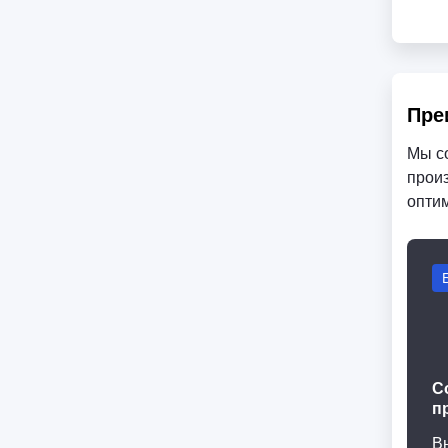
Пре
Мы с
произ
опти
С
п
В