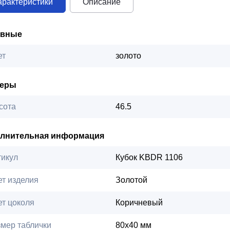
арактеристики
Описание
овные
ет
золото
меры
сота
46.5
лнительная информация
тикул
Кубок KBDR 1106
ет изделия
Золотой
ет цоколя
Коричневый
змер таблички
80х40 мм