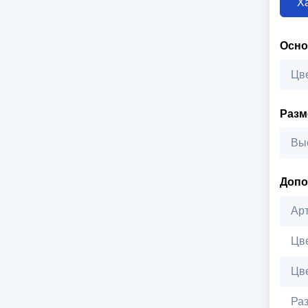
Х
Осн
Цв
Раз
Вы
Допо
Ар
Цв
Цв
Ра