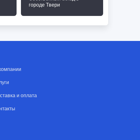
городе Твери
компании
луги
ставка и оплата
нтакты