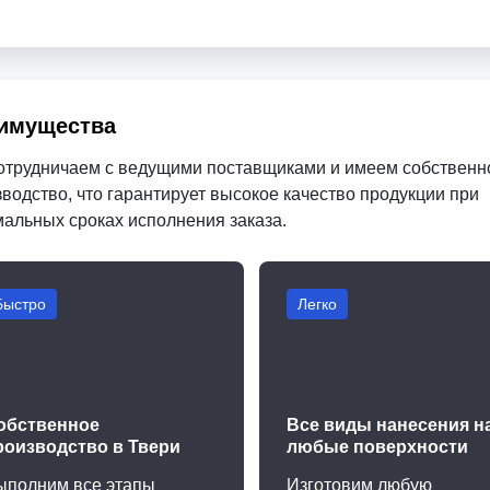
имущества
отрудничаем с ведущими поставщиками и имеем собственн
водство, что гарантирует высокое качество продукции при
мальных сроках исполнения заказа.
Быстро
Легко
обственное
Все виды нанесения н
роизводство в Твери
любые поверхности
ыполним все этапы
Изготовим любую