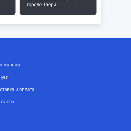
городе Твери
компании
луги
ставка и оплата
нтакты