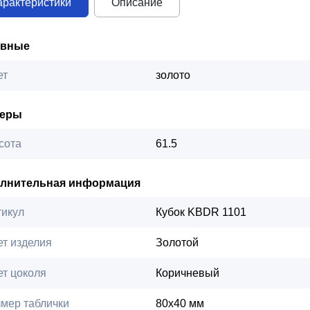
арактеристики
Описание
овные
ет
золото
меры
сота
61.5
лнительная информация
тикул
Кубок KBDR 1101
ет изделия
Золотой
ет цоколя
Коричневый
змер таблички
80х40 мм