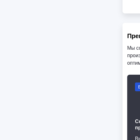
Пре
Мы с
произ
опти
С
п
В