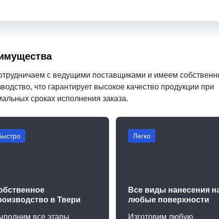
имущества
отрудничаем с ведущими поставщиками и имеем собственн
водство, что гарантирует высокое качество продукции при
мальных сроках исполнения заказа.
Быстро
Легко
обственное
Все виды нанесения н
роизводство в Твери
любые поверхности
ыполним все этапы
Изготовим любую