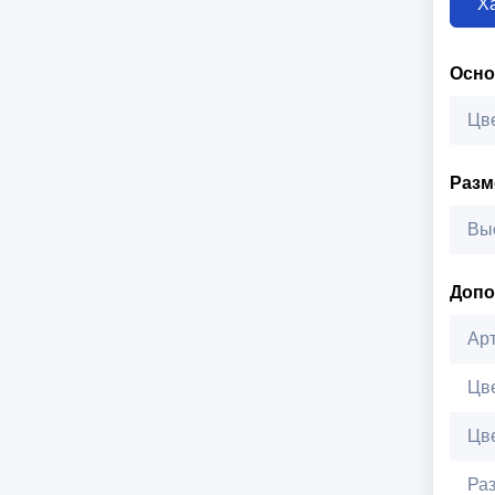
Х
Осн
Цв
Раз
Вы
Допо
Ар
Цв
Цв
Ра