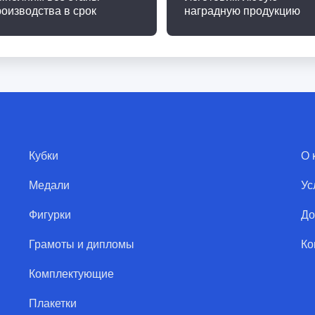
роизводства в срок
наградную продукцию
Кубки
О 
Медали
Ус
Фигурки
До
Грамоты и дипломы
Ко
Комплектующие
Плакетки