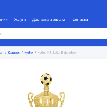
ании
Услуги
Доставка и оплата
Контакты
ая
Каталог
Кубки
Кубок KB 1101 B футбол