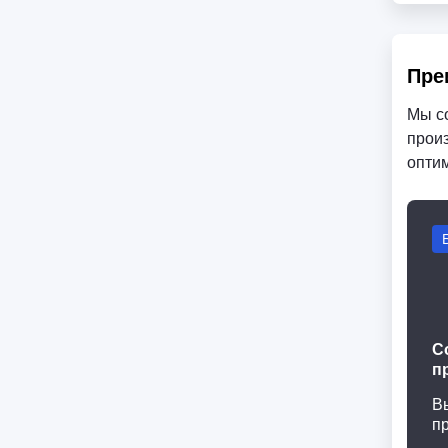
Пре
Мы с
произ
опти
С
п
В
п