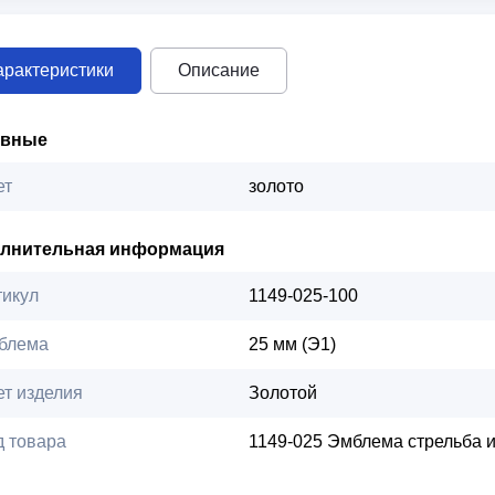
арактеристики
Описание
овные
ет
золото
лнительная информация
тикул
1149-025-100
блема
25 мм (Э1)
ет изделия
Золотой
д товара
1149-025 Эмблема стрельба и