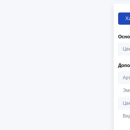
Х
Осн
Цв
Допо
Ар
Эм
Цв
Ви