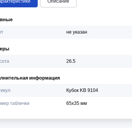
арактеристики
Описание
овные
ет
не указан
меры
сота
26.5
лнительная информация
тикул
Кубок KB 9104
змер таблички
65х35 мм