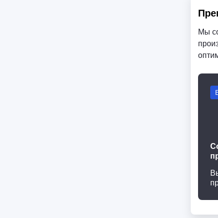
Пре
Мы с
произ
опти
С
п
В
п