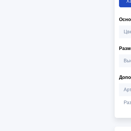
Х
Осн
Цв
Раз
Вы
Допо
Ар
Ра