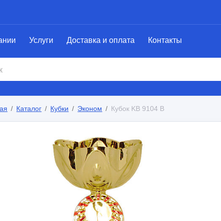
ании
Услуги
Доставка и оплата
Контакты
ая
Каталог
Кубки
Эконом
Кубок KB 9104 B