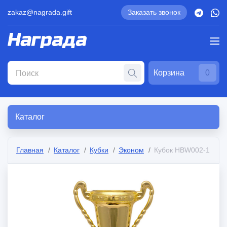
zakaz@nagrada.gift
Заказать звонок
Корзина
0
Каталог
Главная
Каталог
Кубки
Эконом
Кубок HBW002-1