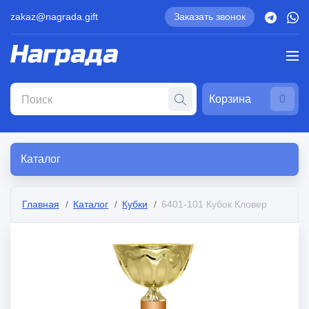
zakaz@nagrada.gift
Заказать звонок
Корзина
0
Каталог
Главная
Каталог
Кубки
6401-101 Кубок Кловер