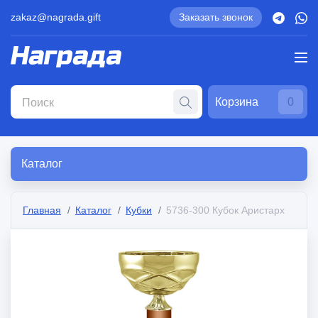
zakaz@nagrada.gift
Заказать звонок
Корзина
0
Каталог
Главная
Каталог
Кубки
5736-300 Кубок Аристарх