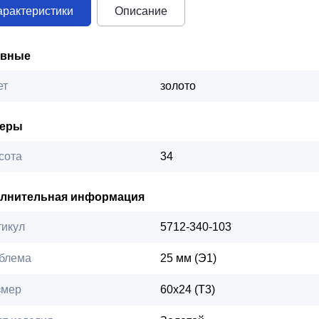
арактеристики
Описание
овные
ет
золото
меры
сота
34
лнительная информация
тикул
5712-340-103
блема
25 мм (Э1)
змер
60х24 (Т3)