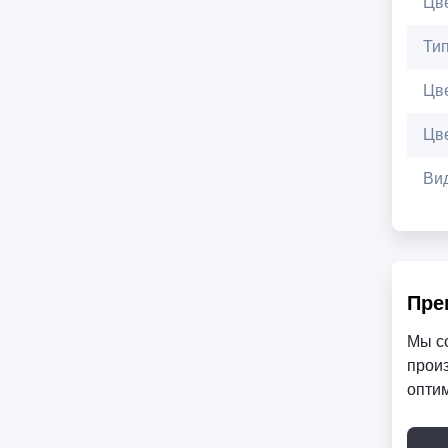
Цв
Ти
Цв
Цв
Ви
Пре
Мы с
произ
опти