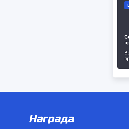
С
п
В
п