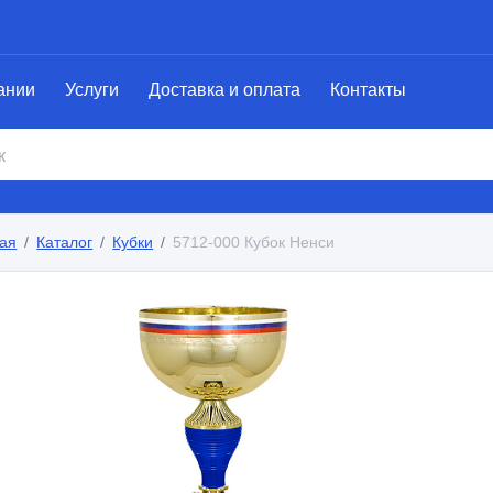
ании
Услуги
Доставка и оплата
Контакты
ая
Каталог
Кубки
5712-000 Кубок Ненси