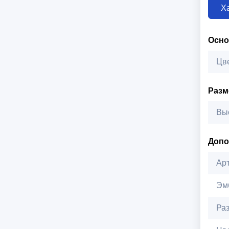
Х
Осн
Цв
Раз
Вы
Допо
Ар
Эм
Ра