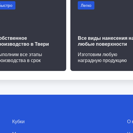
Быстро
Легко
обственное
Все виды нанесения н
роизводство в Твери
любые поверхности
ыполним все этапы
Изготовим любую
роизводства в срок
наградную продукцию
Кубки
О 