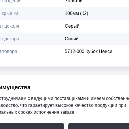
ет изделия
Золотой
п крышки
100мм (К2)
ет цоколя
Серый
ет декора
Синий
д товара
5712-000 Кубок Ненси
имущества
отрудничаем с ведущими поставщиками и имеем собственн
водство, что гарантирует высокое качество продукции при
мальных сроках исполнения заказа.