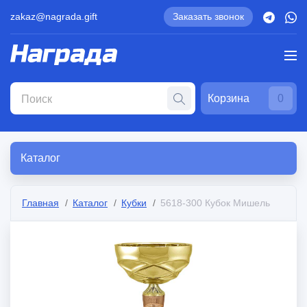
zakaz@nagrada.gift
Заказать звонок
Корзина
0
Каталог
Главная
Каталог
Кубки
5618-300 Кубок Мишель