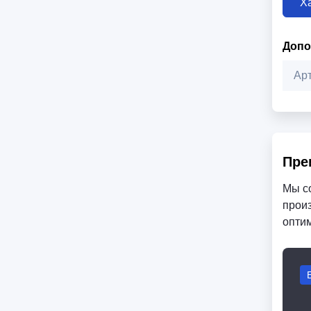
Х
Допо
Ар
Пре
Мы с
произ
опти