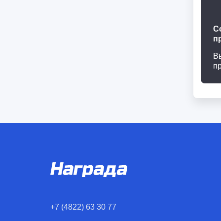
С
п
В
п
+7 (4822) 63 30 77