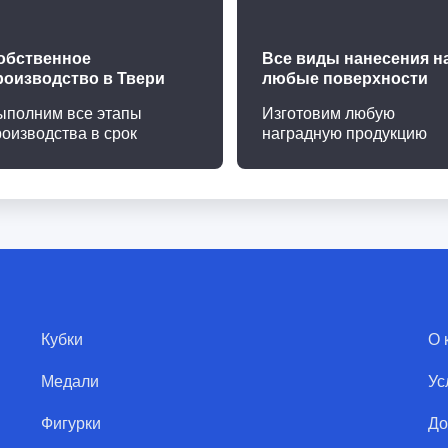
обственное
Все виды нанесения н
роизводство в Твери
любые поверхности
ыполним все этапы
Изготовим любую
роизводства в срок
наградную продукцию
Кубки
О 
Медали
Ус
Фигурки
До