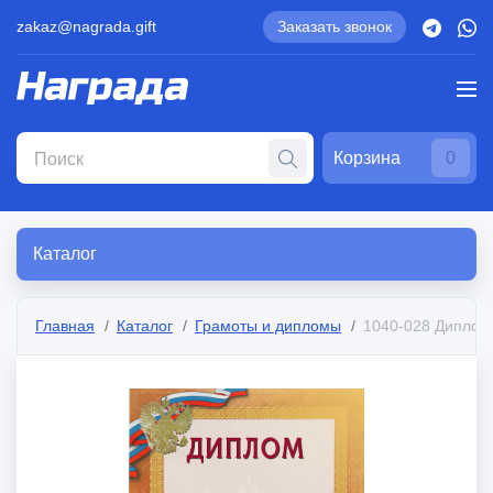
zakaz@nagrada.gift
Заказать звонок
Корзина
0
Каталог
Главная
Каталог
Грамоты и дипломы
1040-028 Диплом