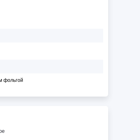
м фольгой
ое