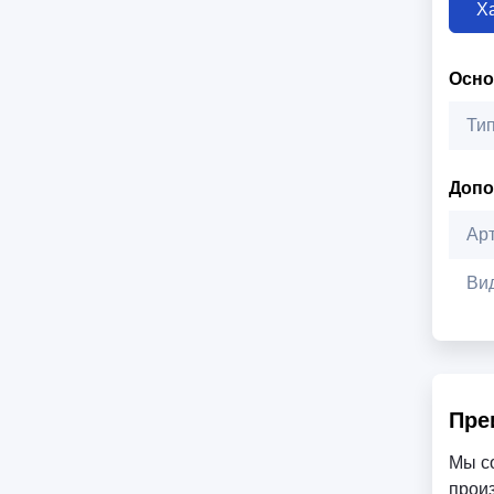
Х
Осн
Ти
Допо
Ар
Ви
Пре
Мы с
произ