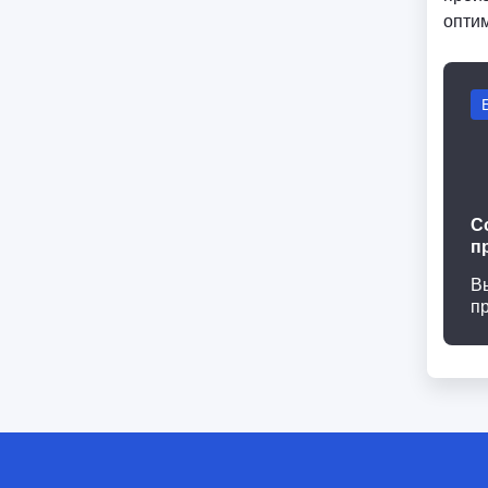
опти
С
п
В
п