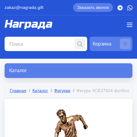
zakaz@nagrada.gift
Заказать звонок
Корзина
0
Каталог
Главная
Каталог
Фигурки
Фигура XCE37924 футбол