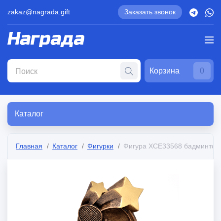
zakaz@nagrada.gift
Заказать звонок
Корзина
0
Каталог
Главная
Каталог
Фигурки
Фигура XCE33568 бадминтон