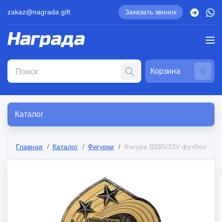
zakaz@nagrada.gift
Заказать звонок
Корзина
0
Каталог
Главная
Каталог
Фигурки
Фигура B285/33V футбол