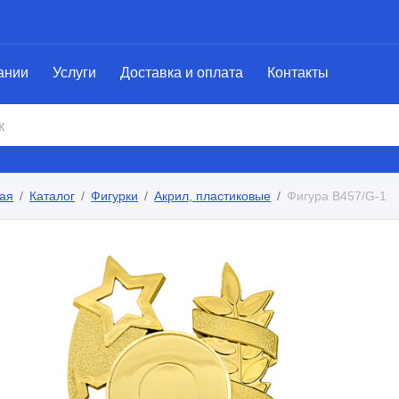
ании
Услуги
Доставка и оплата
Контакты
ая
Каталог
Фигурки
Акрил, пластиковые
Фигура B457/G-1