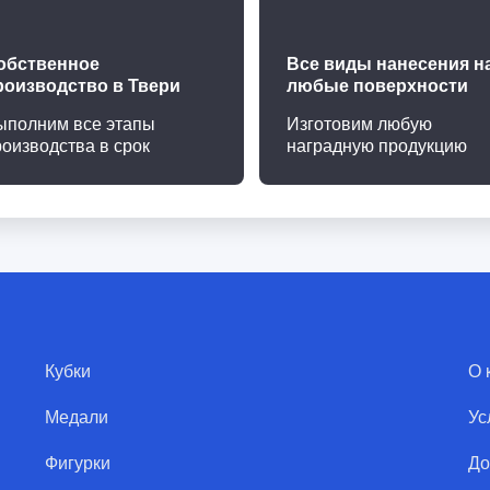
обственное
Все виды нанесения н
роизводство в Твери
любые поверхности
ыполним все этапы
Изготовим любую
роизводства в срок
наградную продукцию
Кубки
О 
Медали
Ус
Фигурки
До