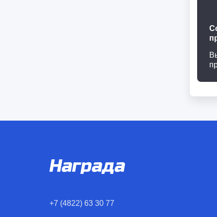
С
п
В
п
+7 (4822) 63 30 77