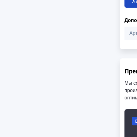
Х
Допо
Ар
Пре
Мы с
произ
опти