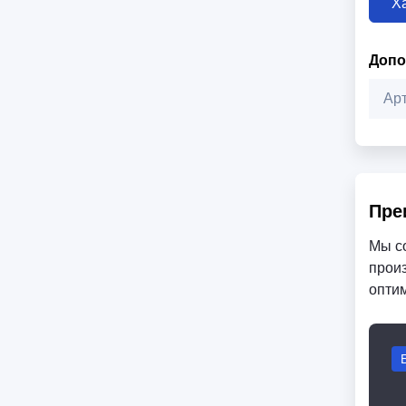
Х
Допо
Ар
Пре
Мы с
произ
опти