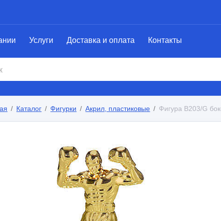
ании
Услуги
Доставка и оплата
Контакты
ая
Каталог
Фигурки
Акрил, пластиковые
Фигура B203/G бок