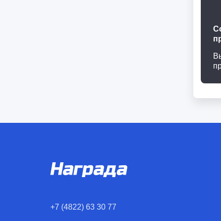
С
п
В
п
+7 (4822) 63 30 77