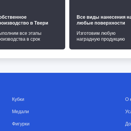
обственное
Все виды нанесения н
роизводство в Твери
любые поверхности
ыполним все этапы
Изготовим любую
роизводства в срок
наградную продукцию
Кубки
О 
Медали
Ус
Фигурки
До