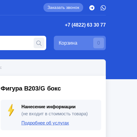
Заказать звонок
+7 (4822) 63 30 77
Корзина
0
с
Фигура B203/G бокс
Нанесение информации
(не входит в стоимость товара)
Подробнее об услугах